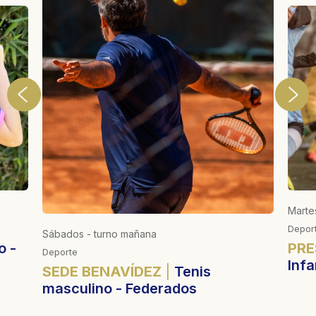
Marte
Depor
Sábados - turno mañana
o -
PRE
Deporte
Infa
SEDE BENAVÍDEZ
Tenis
masculino - Federados