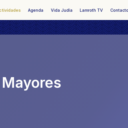
ctividades
Agenda
Vida Judía
Lamroth TV
Contact
s Mayores