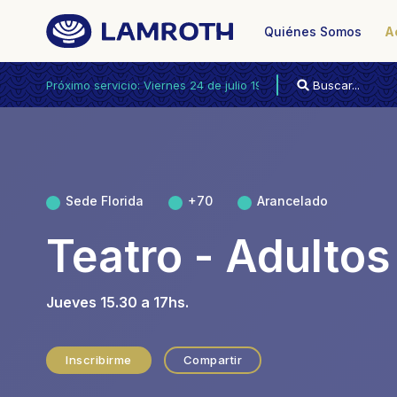
Quiénes Somos
A
Próximo servicio: Viernes 24 de julio 19.15hs.
Sede Florida
+70
Arancelado
Teatro - Adulto
Jueves 15.30 a 17hs.
Inscribirme
Compartir