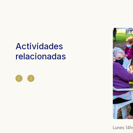
Actividades
relacionadas
ados
Martes 15 a 16hs.
Lunes 14hs