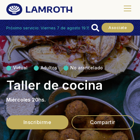
Asociate
Próximo servicio: Viernes 7 de agosto 19.15hs.
Virtual
Adultos
No arancelado
Taller de cocina
Miércoles 20hs.
Inscribirme
Compartir