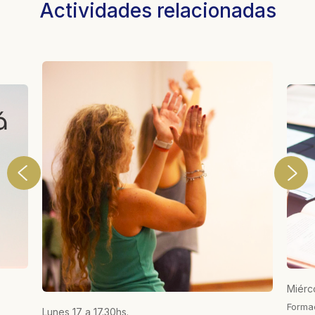
Actividades relacionadas
Miérco
Forma
Lunes 17 a 17.30hs.