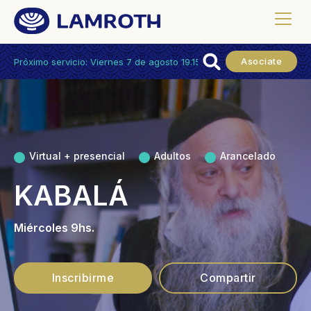
Asociate
Próximo servicio: Viernes 7 de agosto 19.15hs.
Virtual + presencial
Adultos
Arancelado
KABALÁ
Miércoles 9hs.
Inscribirme
Compartir