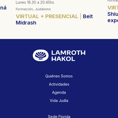
Forma
Lunes 18.30 a 20:45hs.
aná
VIR
Formación, Judaísmo
Shiu
VIRTUAL + PRESENCIAL
Beit
exp
Midrash
Quiénes Somos
Actividades
Agenda
Vida Judía
Sede Florida