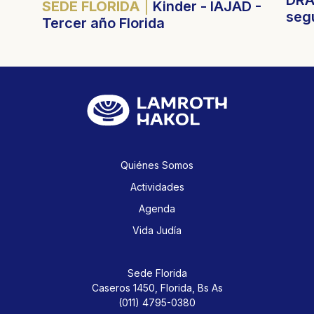
DRA
SEDE FLORIDA
Kinder - IAJAD -
seg
Tercer año Florida
Quiénes Somos
Actividades
Agenda
Vida Judía
Sede Florida
Caseros 1450,
Florida, Bs As
(011) 4795-0380