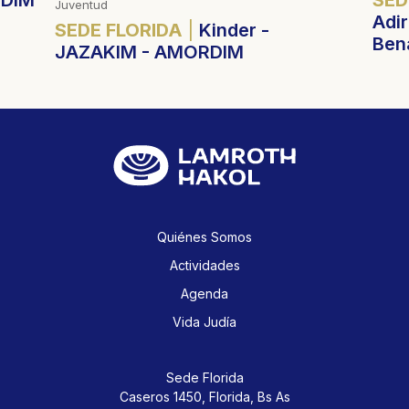
IDIM
SED
Juventud
Adir
SEDE FLORIDA
Kinder -
Ben
JAZAKIM - AMORDIM
Quiénes Somos
Actividades
Agenda
Vida Judía
Sede Florida
Caseros 1450,
Florida, Bs As