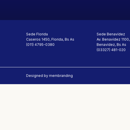
Sede Florida
Sede Benavídez
Caseros 1450,
Florida, Bs As
Av. Benavídez 1100,
(011) 4795-0380
Benavídez, Bs As
(03327) 481-020
Designed by membranding