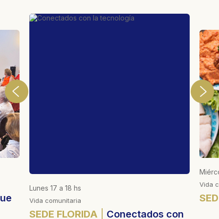
Miérc
Vida c
Lunes 17 a 18 hs
ue
SED
Vida comunitaria
SEDE FLORIDA
Conectados con