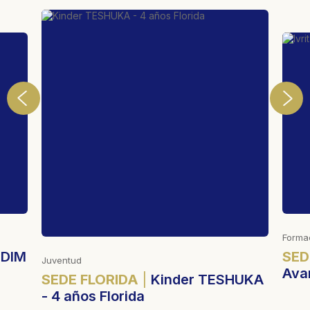
ventud
Formación, Judaí
EDE FLORIDA
Kinder TESHUKA
SEDE FLORI
 4 años Florida
Avanzados