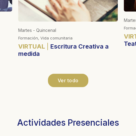
Marte
Forma
Martes - Quincenal
VIR
Formación, Vida comunitaria
Tea
VIRTUAL
Escritura Creativa a
medida
Ver todo
Actividades Presenciales