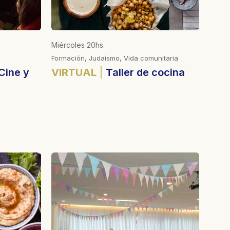
Miércoles 20hs.
Miérco
Formación, Judaísmo, Vida comunitaria
Forma
Cine y
VIRTUAL
Taller de cocina
VIR