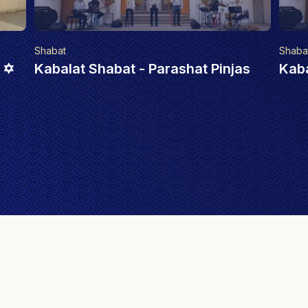
Shabat
Shaba
s
Kabalat Shabat - Parashat Korach
Kaba
Bal