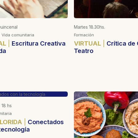
Quincenal
Martes 18.30hs.
 Vida comunitaria
Formación
AL
Escritura Creativa
VIRTUAL
Crítica de 
da
Teatro
 18 hs
itaria
FLORIDA
Conectados
tecnología