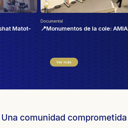
Shabat
ole: AMIA ✡️
Kabalat Shabat - Parashat Pinja
Ver más
Una comunidad comprometida