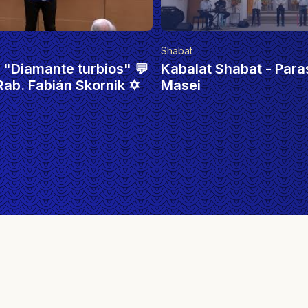
Documental
at - Parashat Matot-
📍Monumentos de la c