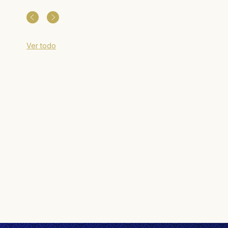
Ver todo
Miércoles 17 a 18hs.
Vida comunitaria
SEDE FLORIDA
Mucho más
que palabras - Adultos
Mayores