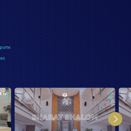
porte
tes