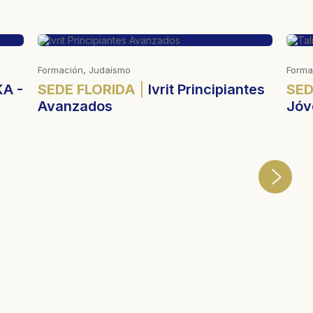
Formación, Judaísmo
Biene
tes
SEDE FLORIDA
Talmud Torá
SED
Jóvenes
la 