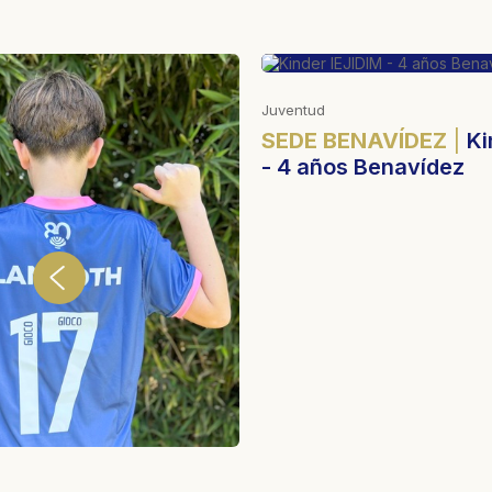
Juventud
VÍDEZ
Kinder IEJIDIM
SEDE FLORIDA
Kinde
navídez
4 años Florida