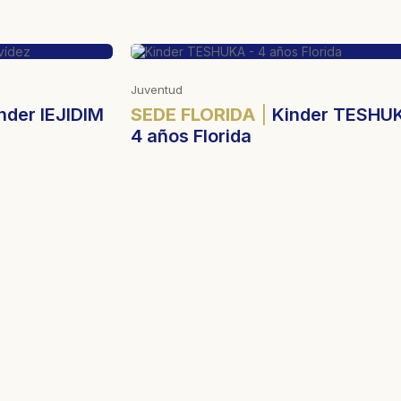
Formación, Judaísmo
r TESHUKA -
SEDE FLORIDA
Ivrit Principian
Avanzados