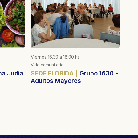
Viernes 16.30 a 18.00 hs
Miérco
Vida comunitaria
Vida c
a Judía
SEDE FLORIDA
Grupo 1630 -
SED
Adultos Mayores
cogn
Adu