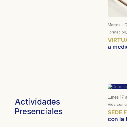
Miércoles 17 a 18 hs - Viernes 10 a 11 hs
Martes - 
Bienestar
Formación,
aísmo
VIRTUAL
Full Gym - Adultos
VIRTU
Mayores
a medi
Lunes 17 a
Actividades
Vida comun
Presenciales
SEDE 
con la 